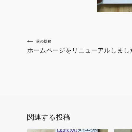
カ
投
前の投稿
テ
ホームページをリニューアルしまし
稿
ゴ
ナ
リ
ー:
ビ
本
ゲ
の
ー
紹
介
シ
ョ
ン
関連する投稿