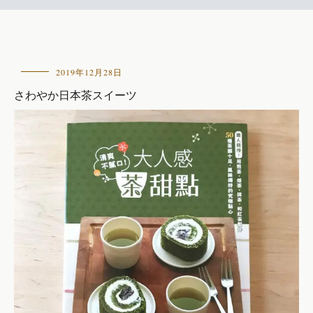
本
2019年12月28日
の
さわやか日本茶スイーツ
紹
介