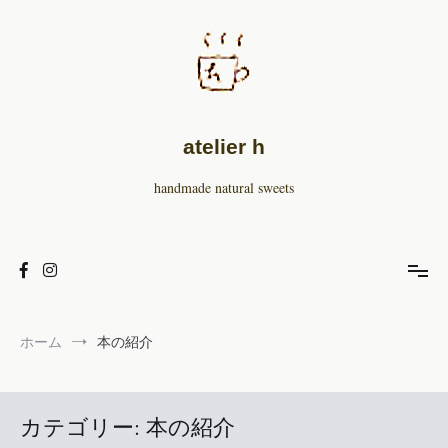
コ
ン
テ
ン
ツ
へ
ス
atelier h
キ
ッ
handmade natural sweets
プ
ホーム
本の紹介
カテゴリー: 本の紹介