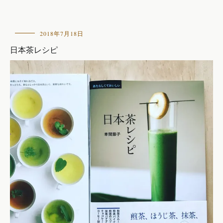
本
2018年7月18日
の
日本茶レシピ
紹
介