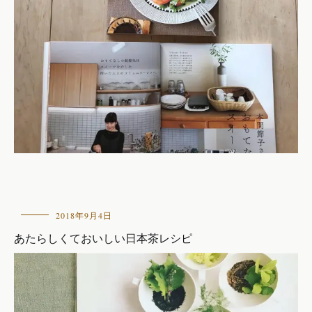
お
2018年9月4日
し
あたらしくておいしい日本茶レシピ
ら
せ
,
本
の
紹
介