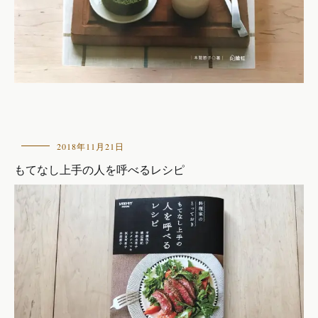
お
2018年11月21日
し
もてなし上手の人を呼べるレシピ
ら
せ
,
本
の
紹
介