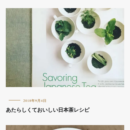
お
2018年9月4日
し
あたらしくておいしい日本茶レシピ
ら
せ
,
本
の