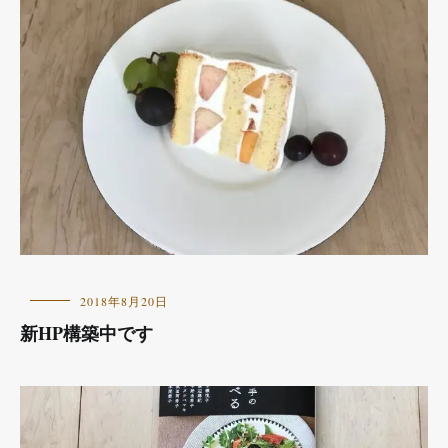
紹
介
お
2018年8月20日
し
新HP構築中です
ら
せ