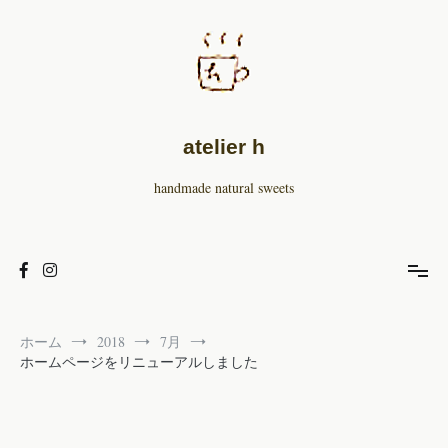
コ
ン
テ
ン
ツ
へ
ス
atelier h
キ
ッ
handmade natural sweets
プ
ホーム
2018
7月
ホームページをリニューアルしました