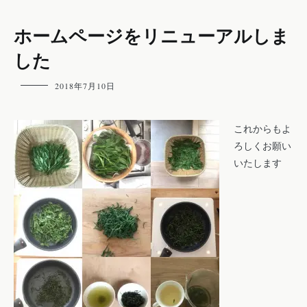
ホームページをリニューアルしま
お
し
した
ら
せ
info
2018年7月10日
これからもよ
ろしくお願い
いたします