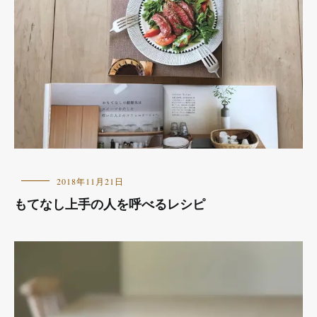
お
2018年11月21日
し
もてなし上手の人を呼べるレシピ
ら
せ
,
本
の
紹
介