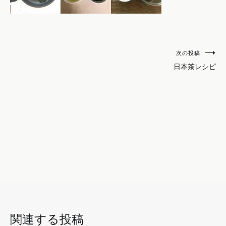
投
カ
次の投稿
テ
日本茶レシピ
稿
ゴ
ナ
リ
ビ
ー:
ゲ
お
し
ー
ら
シ
せ
ョ
ン
関連する投稿