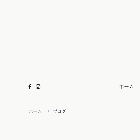
コ
ン
テ
ン
ツ
へ
ス
キ
ッ
プ
ホーム
ホーム
ブログ