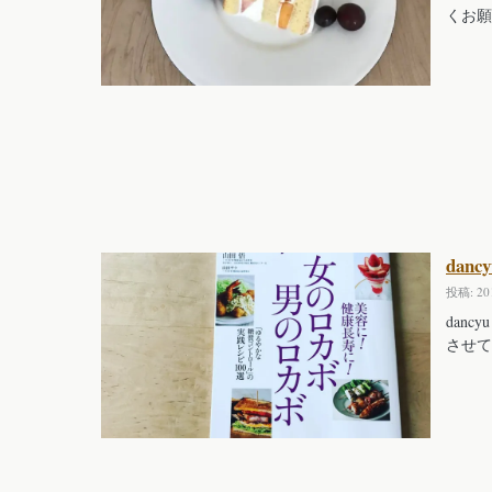
くお願
dan
投稿: 2
dan
させて