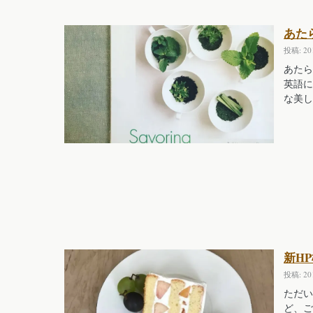
あた
投稿: 2
あたら
英語に
な美し
新H
投稿: 2
ただい
ど、ご