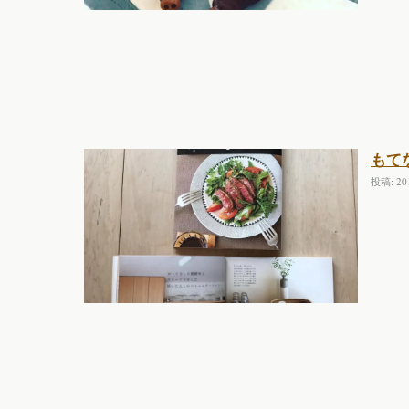
もて
投稿: 2