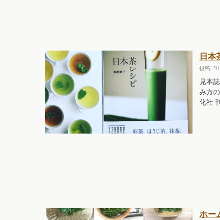
日本
投稿: 2
見本誌
み方の
化社 
ホー